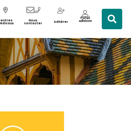
Portail
Centres
Nous
adhérent
Adhérer
édicaux
contacter