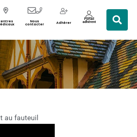
Portail
Centres
Nous
adhérent
Adhérer
édicaux
contacter
t au fauteuil