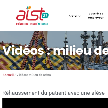
Aller
au
contenu
Vous êtes
AIST21
employeur
Vidéos : milieu d
Accueil
/
Vidéos : milieu de soins
Réhaussement du patient avec une alèse