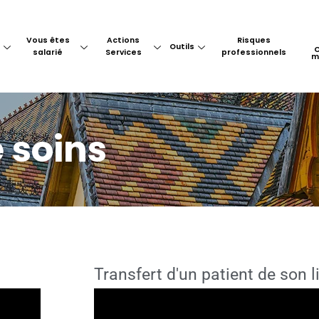
Vous êtes
Actions
Risques
Outils
salarié
Services
professionnels
m
e soins
Transfert d'un patient de son li